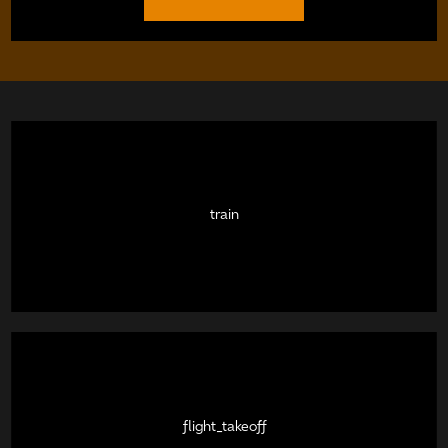
train
flight_takeoff