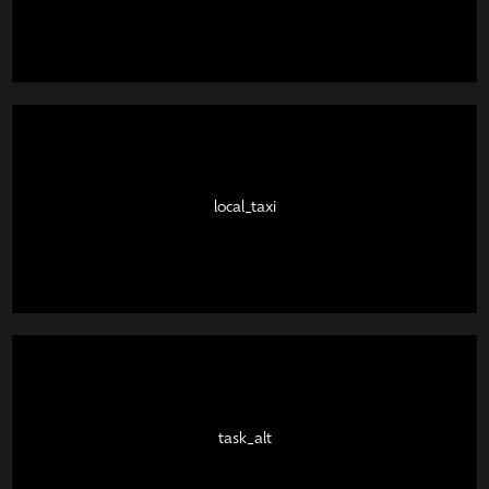
local_taxi
task_alt