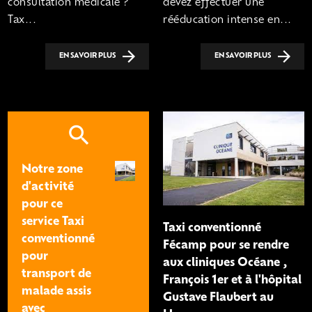
consultation médicale ?
devez effectuer une
Tax...
rééducation intense en...
EN SAVOIR PLUS
EN SAVOIR PLUS
Notre zone
d'activité
pour ce
service Taxi
Taxi conventionné
conventionné
Fécamp pour se rendre
pour
aux cliniques Océane ,
transport de
François 1er et à l'hôpital
malade assis
Gustave Flaubert au
avec