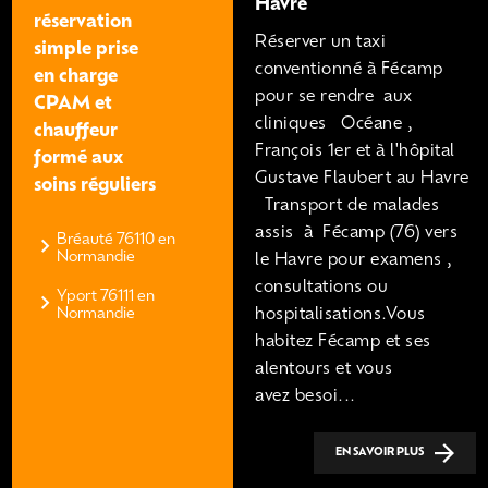
Havre
réservation
Réserver un taxi
simple prise
conventionné à Fécamp
en charge
pour se rendre aux
CPAM et
cliniques Océane ,
chauffeur
François 1er et à l'hôpital
formé aux
Gustave Flaubert au Havre
soins réguliers
Transport de malades
assis à Fécamp (76) vers
Bréauté 76110 en
Normandie
le Havre pour examens ,
consultations ou
Yport 76111 en
Normandie
hospitalisations.Vous
habitez Fécamp et ses
alentours et vous
avez besoi...
EN SAVOIR PLUS