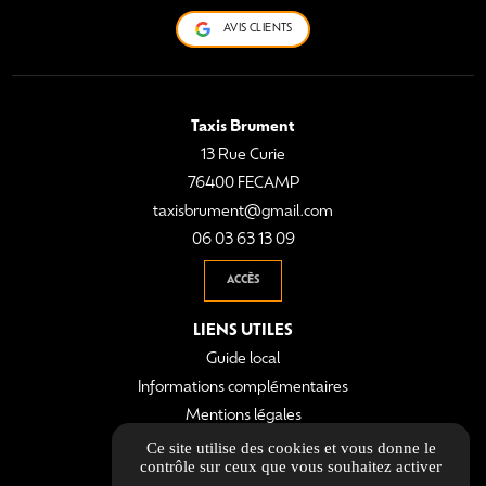
AVIS CLIENTS
Taxis Brument
13 Rue Curie
76400 FECAMP
taxisbrument@gmail.com
06 03 63 13 09
ACCÈS
LIENS UTILES
Guide local
Informations complémentaires
Mentions légales
Politique de confidentialité
Ce site utilise des cookies et vous donne le
contrôle sur ceux que vous souhaitez activer
Gestion des cookies