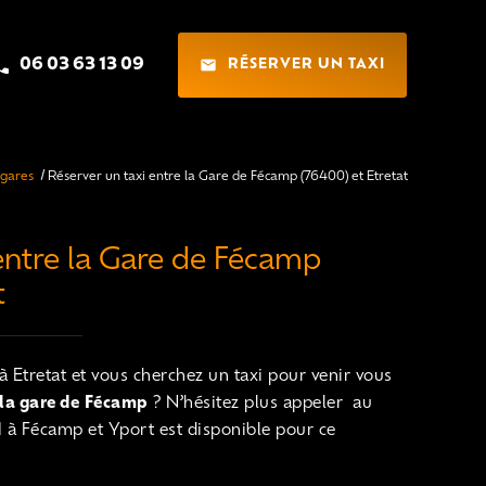
mail
06 03 63 13 09
RÉSERVER UN TAXI
 gares
Réserver un taxi entre la Gare de Fécamp (76400) et Etretat
entre la Gare de Fécamp
t
 Etretat et vous cherchez un taxi pour venir vous
 la gare de
Fécamp
? N’hésitez plus appeler au
à Fécamp et Yport est disponible pour ce